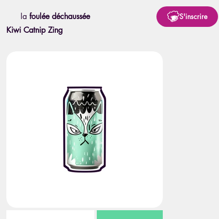
la
foulée déchaussée
S'inscrire
Kiwi Catnip Zing