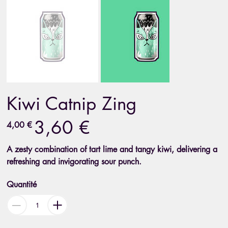
Kiwi Catnip Zing
3,60 €
Prix
Prix
4,00 €
d’origine
promotionnel
A zesty combination of tart lime and tangy kiwi, delivering a
refreshing and invigorating sour punch.
Quantité