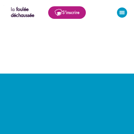
la
foulée
S'inscrire
déchaussée